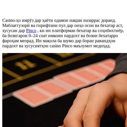
Casino-ҳо имрӯз дар ҳаёти одамон нақши назаррас доранд.
Маблағгузорӣ ва гирифтани пул дар онҳо осон ва бехатар аст,
хусусан дар
Pinco
, ки ин платформаи бехатар ва соҳибихтиёр,
ба бозигарон 0–24 соат имкони пардохт ва бозии бехатарро
фароҳам меорад. Ин мақола ба шумо дар бораи равандҳои
пардохт ва хусусиятҳои casino Pinco маълумот медиҳад.