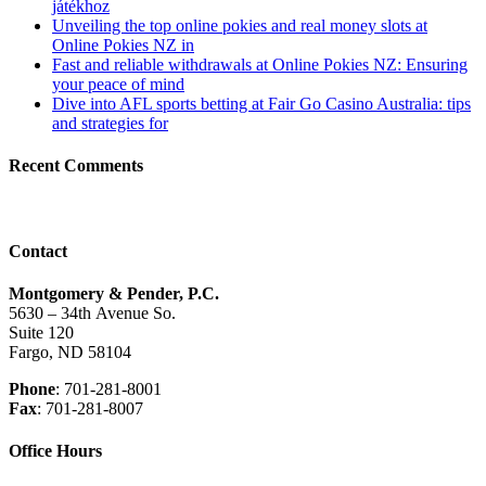
játékhoz
Unveiling the top online pokies and real money slots at
Online Pokies NZ in
Fast and reliable withdrawals at Online Pokies NZ: Ensuring
your peace of mind
Dive into AFL sports betting at Fair Go Casino Australia: tips
and strategies for
Recent Comments
Contact
Montgomery & Pender, P.C.
5630 – 34
th
Avenue So.
Suite 120
Fargo, ND 58104
Phone
: 701-281-8001
Fax
: 701-281-8007
Office Hours