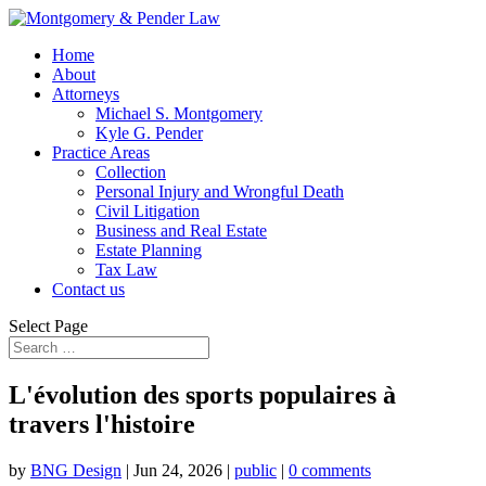
Home
About
Attorneys
Michael S. Montgomery
Kyle G. Pender
Practice Areas
Collection
Personal Injury and Wrongful Death
Civil Litigation
Business and Real Estate
Estate Planning
Tax Law
Contact us
Select Page
L'évolution des sports populaires à
travers l'histoire
by
BNG Design
|
Jun 24, 2026
|
public
|
0 comments