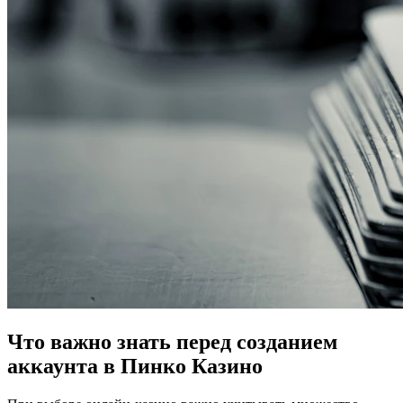
Что важно знать перед созданием
аккаунта в Пинко Казино