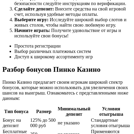
безопасности следуйте инструкциям по верификации.
Сделайте депозит:
Внесите средства на свой игровой
счет, используя удобные методы оплаты.
Выберите игру:
Исследуйте широкий выбор слотов и
живых столов, чтобы найти свою любимую игру.
Начните играть:
Получите удовольствие от игры и
используйте свои бонусы!
Простота регистрации
Выбор различных платежных систем
Доступ к широкому ассортименту игр
Разбор бонусов Пинко Казино
Пинко Казино предлагает своим игрокам широкий спектр
бонусов, которые можно использовать для увеличения своих
шансов на выигрыш. Ознакомьтесь с представленными ниже
данным:
Минимальный
Условия
Тип бонуса
Размер
депозит
отыгрыша
Бонус на
125% до 500
Стандартные
не указано
депозит
000 руб
условия отыгрыша
Бесплатные
Применяются