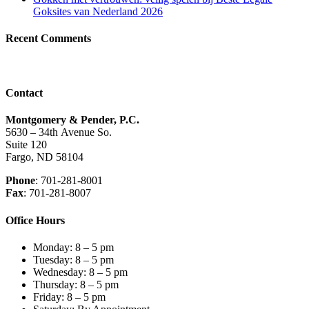
Goksites van Nederland 2026
Recent Comments
Contact
Montgomery & Pender, P.C.
5630 – 34
th
Avenue So.
Suite 120
Fargo, ND 58104
Phone
: 701-281-8001
Fax
: 701-281-8007
Office Hours
Monday: 8 –
5 pm
Tuesday: 8 –
5 pm
Wednesday: 8 –
5 pm
Thursday: 8 –
5 pm
Friday: 8 –
5 pm