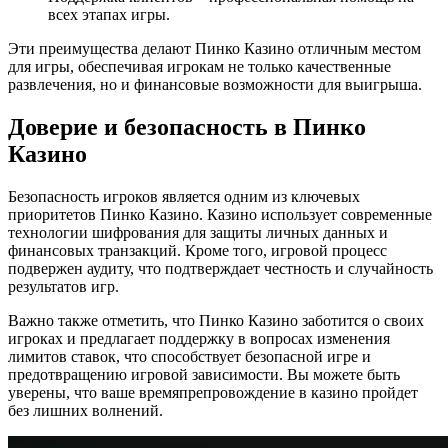
всех этапах игры.
Эти преимущества делают Пинко Казино отличным местом
для игры, обеспечивая игрокам не только качественные
развлечения, но и финансовые возможности для выигрыша.
Доверие и безопасность в Пинко
Казино
Безопасность игроков является одним из ключевых
приоритетов Пинко Казино. Казино использует современные
технологии шифрования для защиты личных данных и
финансовых транзакций. Кроме того, игровой процесс
подвержен аудиту, что подтверждает честность и случайность
результатов игр.
Важно также отметить, что Пинко Казино заботится о своих
игроках и предлагает поддержку в вопросах изменения
лимитов ставок, что способствует безопасной игре и
предотвращению игровой зависимости. Вы можете быть
уверены, что ваше времяпрепровождение в казино пройдет
без лишних волнений.