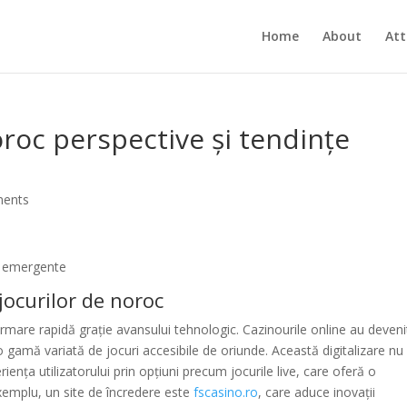
Home
About
Att
noroc perspective și tendințe
ents
țe emergente
ocurilor de noroc
rmare rapidă grație avansului tehnologic. Cazinourile online au deveni
 o gamă variată de jocuri accesibile de oriunde. Această digitalizare nu
riența utilizatorului prin opțiuni precum jocurile live, care oferă o
 exemplu, un site de încredere este
fscasino.ro
, care aduce inovații