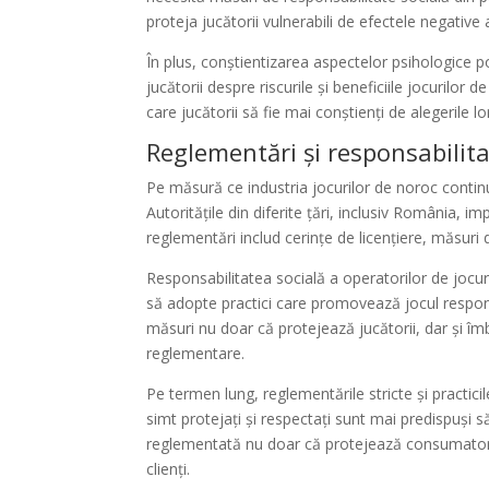
proteja jucătorii vulnerabili de efectele negative 
În plus, conștientizarea aspectelor psihologice
jucătorii despre riscurile și beneficiile jocurilor
care jucătorii să fie mai conștienți de alegerile l
Reglementări și responsabilita
Pe măsură ce industria jocurilor de noroc contin
Autoritățile din diferite țări, inclusiv România, i
reglementări includ cerințe de licențiere, măsuri 
Responsabilitatea socială a operatorilor de jocur
să adopte practici care promovează jocul respons
măsuri nu doar că protejează jucătorii, dar și îmb
reglementare.
Pe termen lung, reglementările stricte și practici
simt protejați și respectați sunt mai predispuși să
reglementată nu doar că protejează consumatorii, 
clienți.