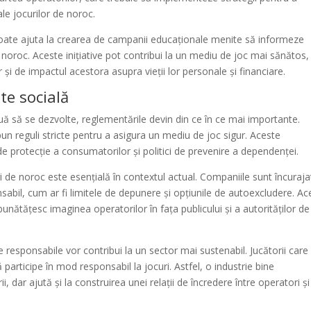
ale jocurilor de noroc.
 poate ajuta la crearea de campanii educaționale menite să informeze
 de noroc. Aceste inițiative pot contribui la un mediu de joc mai sănătos,
or și de impactul acestora asupra vieții lor personale și financiare.
te socială
uă să se dezvolte, reglementările devin din ce în ce mai importante.
mpun reguli stricte pentru a asigura un mediu de joc sigur. Aceste
de protecție a consumatorilor și politici de prevenire a dependenței.
i de noroc este esențială în contextul actual. Companiile sunt încuraja
abil, cum ar fi limitele de depunere și opțiunile de autoexcludere. Ac
unătățesc imaginea operatorilor în fața publicului și a autorităților de
le responsabile vor contribui la un sector mai sustenabil. Jucătorii care
 participe în mod responsabil la jocuri. Astfel, o industrie bine
dar ajută și la construirea unei relații de încredere între operatori și