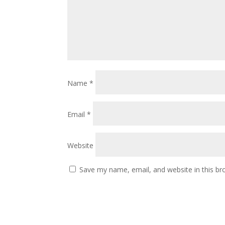
Name
*
Email
*
Website
Save my name, email, and website in this br