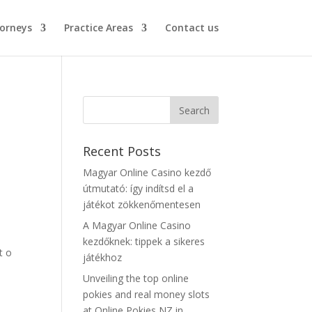
orneys
Practice Areas
Contact us
Recent Posts
Magyar Online Casino kezdő
útmutató: így indítsd el a
játékot zökkenőmentesen
A Magyar Online Casino
kezdőknek: tippek a sikeres
t o
játékhoz
Unveiling the top online
pokies and real money slots
at Online Pokies NZ in