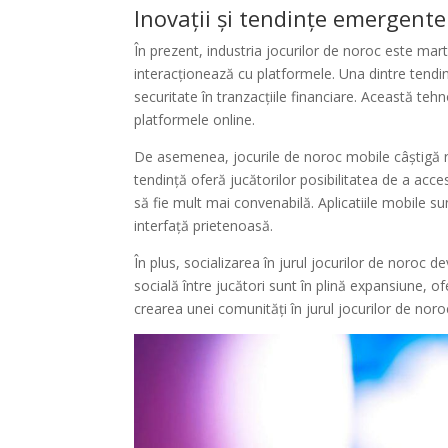
Inovații și tendințe emergente
În prezent, industria jocurilor de noroc este mar
interacționează cu platformele. Una dintre tendin
securitate în tranzacțiile financiare. Această teh
platformele online.
De asemenea, jocurile de noroc mobile câștigă rap
tendință oferă jucătorilor posibilitatea de a acc
să fie mult mai convenabilă. Aplicatiile mobile sun
interfață prietenoasă.
În plus, socializarea în jurul jocurilor de noroc 
socială între jucători sunt în plină expansiune, of
crearea unei comunități în jurul jocurilor de noro