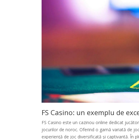
FS Casino: un exemplu de excel
FS Casino este un cazinou online dedicat jucători
jocurilor de noroc. Oferind o gamă variată de jocu
experiență de joc diversificată și captivantă. În