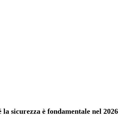
la sicurezza è fondamentale nel 2026