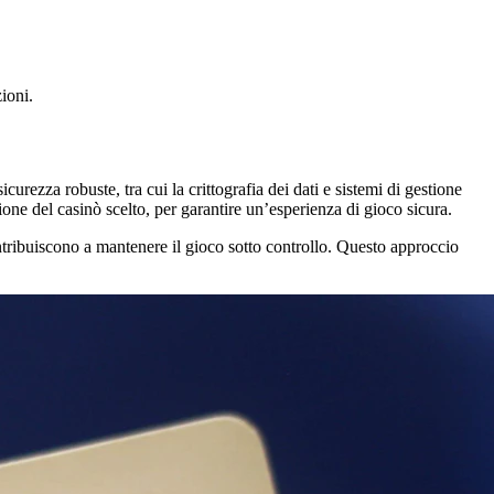
ioni.
rezza robuste, tra cui la crittografia dei dati e sistemi di gestione
zione del casinò scelto, per garantire un’esperienza di gioco sicura.
ntribuiscono a mantenere il gioco sotto controllo. Questo approccio