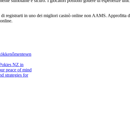
biente stimolante e sicuro. I giocatori possono godere di esperienze unic
 di registrarti in uno dei migliori casinò online non AAMS. Approfitta 
 online.
t zökkenőmentesen
 Pokies NZ in
our peace of mind
d strategies for