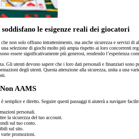
ddisfano le esigenze reali dei giocatori
o che non solo offrano intrattenimento, ma anche sicurezza e servizi di
una selezione di giochi molto più ampia rispetto ai loro concorrenti reg
ossono essere significativamente più generosi, rendendo l’esperienza comp
za. Gli utenti devono sapere che i loro dati personali e finanziari sono 
formazioni degli utenti. Questa attenzione alla sicurezza, unita a una var
ni.
ne Non AAMS
semplice e diretto. Seguire questi passaggi ti aiuterà a navigare facil
rmazioni personali.
ire la sicurezza del tuo account.
ondi sul tuo conto.
ili sul sito.
e varie promozioni.