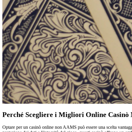
Perché Scegliere i Migliori Online Casi
Optare per un casinò online non AAMS può essere una scelta vantaggiosa