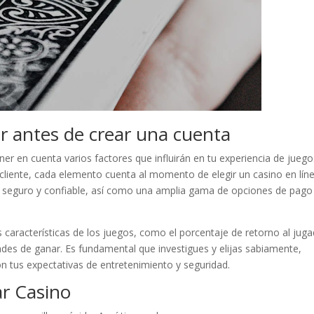
ar antes de crear una cuenta
ner en cuenta varios factores que influirán en tu experiencia de juego
 cliente, cada elemento cuenta al momento de elegir un casino en líne
e seguro y confiable, así como una amplia gama de opciones de pago
características de los juegos, como el porcentaje de retorno al jug
ades de ganar. Es fundamental que investigues y elijas sabiamente,
 tus expectativas de entretenimiento y seguridad.
r Casino