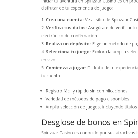
Iniciar tu aventura en Spinzaar Casino es un pro
disfrutar de tu experiencia de juego:
Crea una cuenta:
Ve al sitio de Spinzaar Cas
Verifica tus datos:
Asegúrate de verificar tu
electrónico de confirmación.
Realiza un depósito:
Elige un método de pag
Selecciona tu juego:
Explora la amplia selec
en vivo.
Comienza a jugar:
Disfruta de tu experienci
tu cuenta.
Registro fácil y rápido sin complicaciones.
Variedad de métodos de pago disponibles.
Amplia selección de juegos, incluyendo título
Desglose de bonos en Spi
Spinzaar Casino es conocido por sus atractivas 