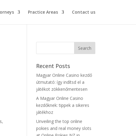
orneys
Practice Areas
Contact us
Recent Posts
Magyar Online Casino kezdő
útmutató: így indítsd el a
játékot zökkenőmentesen
A Magyar Online Casino
kezdőknek: tippek a sikeres
játékhoz
s,
Unveiling the top online
pokies and real money slots
at Online Pokies NZ in