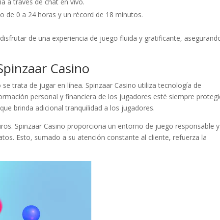
ía a través de chat en vivo.
o de 0 a 24 horas y un récord de 18 minutos.
disfrutar de una experiencia de juego fluida y gratificante, asegurand
Spinzaar Casino
 trata de jugar en línea. Spinzaar Casino utiliza tecnología de
formación personal y financiera de los jugadores esté siempre protegi
que brinda adicional tranquilidad a los jugadores.
uros. Spinzaar Casino proporciona un entorno de juego responsable y
atos. Esto, sumado a su atención constante al cliente, refuerza la