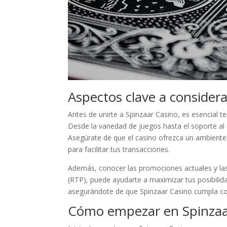
Aspectos clave a consider
Antes de unirte a Spinzaar Casino, es esencial te
Desde la variedad de juegos hasta el soporte al
Asegúrate de que el casino ofrezca un ambient
para facilitar tus transacciones.
Además, conocer las promociones actuales y las 
(RTP), puede ayudarte a maximizar tus posibilid
asegurándote de que Spinzaar Casino cumpla con
Cómo empezar en Spinzaa