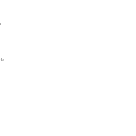
o
da.