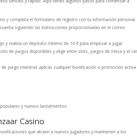
ceso sencillo y rápido. Aquí tienes algunos pasos para comenzar a
ino y completa el formulario de registro con tu información personal.
 cuenta siguiendo las instrucciones proporcionadas en el correo
o y realiza un depósito mínimo de 10 € para empezar a jugar.
ción de juegos disponibles y elige entre slots, juegos de mesa y el ca
a de juego mientras aplicas cualquier bonificación o promoción activa
s populares y nuevos lanzamientos.
nzaar Casino
bonificaciones que atraen a nuevos jugadores y mantienen a los